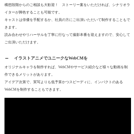
構想段階からのご相談も大歓迎！ ストーリー案をいただければ、シナリオラ
イターが脚色することも可能です。
キャストは俳優を手配するか、社員の方にご出演いただいて制作することもで
きます。
読み合わせやリハーサルを丁寧に行なって撮影本番を迎えますので、安心して
ご出演いただけます。
イラストアニメでユニークなWebCMを
オリジナルキャラを制作すれば、WebCMやサービス紹介など様々な動画を制
作できるメリットがあります。
アイデア次第で、実写よりも低予算かつスピーディに、インパクトのある
WebCMを制作することもできます。