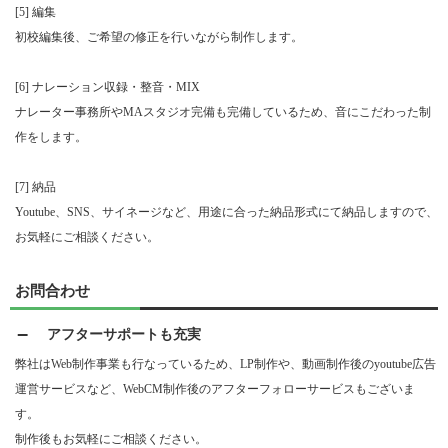
[5] 編集
初校編集後、ご希望の修正を行いながら制作します。
[6] ナレーション収録・整音・MIX
ナレーター事務所やMAスタジオ完備も完備しているため、音にこだわった制
作をします。
[7] 納品
Youtube、SNS、サイネージなど、用途に合った納品形式にて納品しますので、
お気軽にご相談ください。
お問合わせ
アフターサポートも充実
弊社はWeb制作事業も行なっているため、LP制作や、動画制作後のyoutube広告
運営サービスなど、WebCM制作後のアフターフォローサービスもございま
す。
制作後もお気軽にご相談ください。