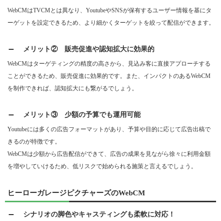
WebCMはTVCMとは異なり、YoutubeやSNSが保有するユーザー情報を基にタ
ーゲットを設定できるため、より細かくターゲットを絞って配信ができます。
メリット② 販売促進や認知拡大に効果的
WebCMはターゲティングの精度の高さから、見込み客に直接アプローチする
ことができるため、販売促進に効果的です。また、インパクトのあるWebCM
を制作できれば、認知拡大にも繋がるでしょう。
メリット③ 少額の予算でも運用可能
Youtubeには多くの広告フォーマットがあり、予算や目的に応じて広告出稿で
きるのが特徴です。
WebCMは少額から広告配信ができて、広告の成果を見ながら徐々に利用金額
を増やしていけるため、低リスクで始められる施策と言えるでしょう。
ヒーローガレージピクチャーズのWebCM
シナリオの脚色やキャスティングも柔軟に対応！