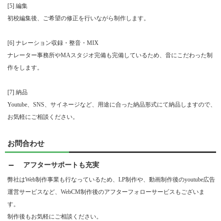
[5] 編集
初校編集後、ご希望の修正を行いながら制作します。
[6] ナレーション収録・整音・MIX
ナレーター事務所やMAスタジオ完備も完備しているため、音にこだわった制
作をします。
[7] 納品
Youtube、SNS、サイネージなど、用途に合った納品形式にて納品しますので、
お気軽にご相談ください。
お問合わせ
アフターサポートも充実
弊社はWeb制作事業も行なっているため、LP制作や、動画制作後のyoutube広告
運営サービスなど、WebCM制作後のアフターフォローサービスもございま
す。
制作後もお気軽にご相談ください。