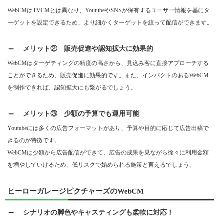
WebCMはTVCMとは異なり、YoutubeやSNSが保有するユーザー情報を基にタ
ーゲットを設定できるため、より細かくターゲットを絞って配信ができます。
メリット② 販売促進や認知拡大に効果的
WebCMはターゲティングの精度の高さから、見込み客に直接アプローチする
ことができるため、販売促進に効果的です。また、インパクトのあるWebCM
を制作できれば、認知拡大にも繋がるでしょう。
メリット③ 少額の予算でも運用可能
Youtubeには多くの広告フォーマットがあり、予算や目的に応じて広告出稿で
きるのが特徴です。
WebCMは少額から広告配信ができて、広告の成果を見ながら徐々に利用金額
を増やしていけるため、低リスクで始められる施策と言えるでしょう。
ヒーローガレージピクチャーズのWebCM
シナリオの脚色やキャスティングも柔軟に対応！