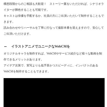
構想段階からのご相談も大歓迎！ ストーリー案をいただければ、シナリオラ
イターが脚色することも可能です。
キャストは俳優を手配するか、社員の方にご出演いただいて制作することもで
きます。
読み合わせやリハーサルを丁寧に行なって撮影本番を迎えますので、安心して
ご出演いただけます。
イラストアニメでユニークなWebCMを
オリジナルキャラを制作すれば、WebCMやサービス紹介など様々な動画を制
作できるメリットがあります。
アイデア次第で、実写よりも低予算かつスピーディに、インパクトのある
WebCMを制作することもできます。